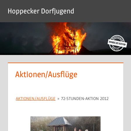
Zum
Hoppecker Dorfjugend
Inhalt
Menu
springen
Aktionen/Ausflüge
AKTIONEN/AUSFLÜGE
»
72-STUNDEN-AKTION 2012