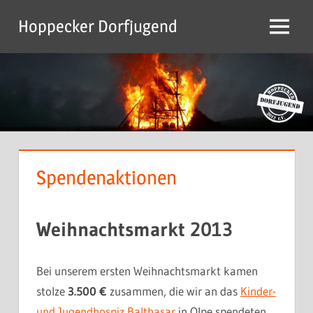
Zum
Hoppecker Dorfjugend
Inhalt
Menu
springen
Spendenaktionen
Weihnachtsmarkt 2013
Bei unserem ersten Weihnachtsmarkt kamen
stolze
3.500 €
zusammen, die wir an das
Kinder-
und Jugendhospiz Balthasar
in Olpe spendeten.