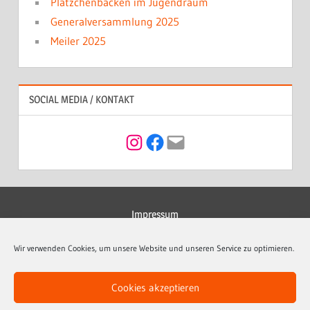
Plätzchenbacken im Jugendraum
Generalversammlung 2025
Meiler 2025
SOCIAL MEDIA / KONTAKT
Instagram
Facebook
Mail
Impressum
Datenschutzerklärung
Wir verwenden Cookies, um unsere Website und unseren Service zu optimieren.
Kontakt
Cookies akzeptieren
Cookie-Richtlinie (EU)