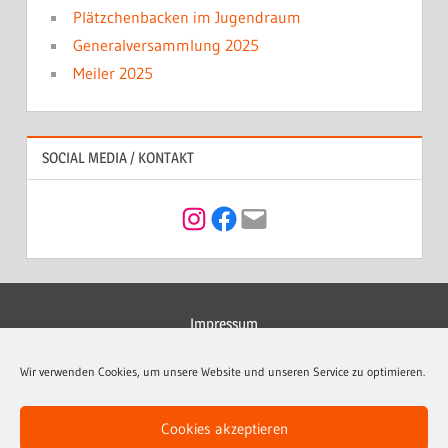
Plätzchenbacken im Jugendraum
Generalversammlung 2025
Meiler 2025
SOCIAL MEDIA / KONTAKT
Instagram
Facebook
Mail
Impressum
Datenschutzerklärung
Wir verwenden Cookies, um unsere Website und unseren Service zu optimieren.
Kontakt
Cookies akzeptieren