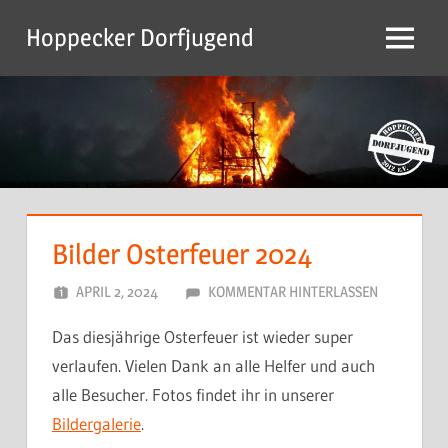
Zum
Hoppecker Dorfjugend
Inhalt
Menu
springen
Bilder Osterfeuer 2024
APRIL 2, 2024
DORFJUGEND
KOMMENTAR HINTERLASSEN
Das diesjährige Osterfeuer ist wieder super
verlaufen. Vielen Dank an alle Helfer und auch
alle Besucher. Fotos findet ihr in unserer
Bildergalerie
.