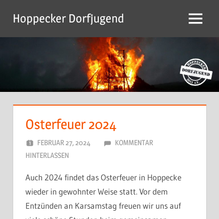
Zum
Hoppecker Dorfjugend
Inhalt
Menu
springen
Osterfeuer 2024
FEBRUAR 27, 2024
DORFJUGEND
KOMMENTAR
HINTERLASSEN
Auch 2024 findet das Osterfeuer in Hoppecke
wieder in gewohnter Weise statt. Vor dem
Entzünden an Karsamstag freuen wir uns auf