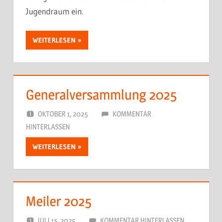
Jugendraum ein.
WEITERLESEN
Generalversammlung 2025
OKTOBER 1, 2025
DORFJUGEND
KOMMENTAR
HINTERLASSEN
WEITERLESEN
Meiler 2025
JULI 15, 2025
DORFJUGEND
KOMMENTAR HINTERLASSEN