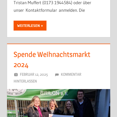
Tristan Muffert (0173 1944584) oder über
unser Kontaktformular anmelden. Die
WEITERLESEN
Spende Weihnachtsmarkt
2024
FEBRUAR 12, 2025
DORFJUGEND
KOMMENTAR
HINTERLASSEN