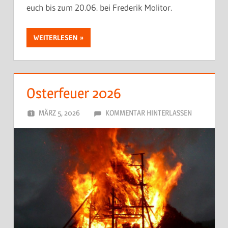
euch bis zum 20.06. bei Frederik Molitor.
WEITERLESEN
Osterfeuer 2026
MÄRZ 5, 2026
DORFJUGEND
KOMMENTAR HINTERLASSEN