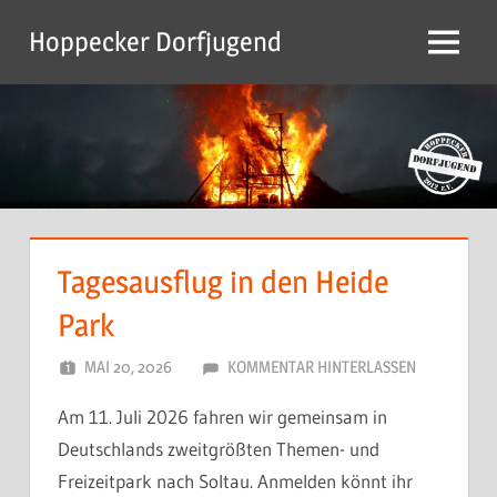
Zum
Hoppecker Dorfjugend
Inhalt
Menu
springen
Tagesausflug in den Heide
Park
MAI 20, 2026
DORFJUGEND
KOMMENTAR HINTERLASSEN
Am 11. Juli 2026 fahren wir gemeinsam in
Deutschlands zweitgrößten Themen- und
Freizeitpark nach Soltau. Anmelden könnt ihr