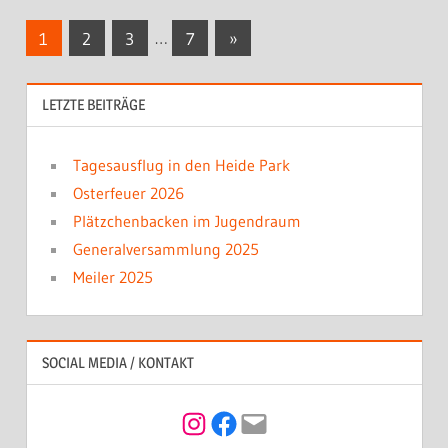
Beitragsnavigation
Nächste
1
2
3
…
7
»
Beiträge
LETZTE BEITRÄGE
Tagesausflug in den Heide Park
Osterfeuer 2026
Plätzchenbacken im Jugendraum
Generalversammlung 2025
Meiler 2025
SOCIAL MEDIA / KONTAKT
Instagram
Facebook
Mail