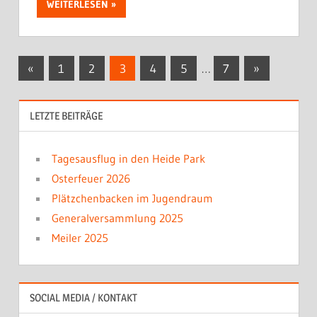
WEITERLESEN
Beitragsnavigation
Vorherige
Nächste
«
1
2
3
4
5
…
7
»
Beiträge
Beiträge
LETZTE BEITRÄGE
Tagesausflug in den Heide Park
Osterfeuer 2026
Plätzchenbacken im Jugendraum
Generalversammlung 2025
Meiler 2025
SOCIAL MEDIA / KONTAKT