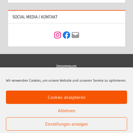
SOCIAL MEDIA / KONTAKT
Instagram
Facebook
Mail
Impressum
Datenschutzerklärung
Wir verwenden Cookies, um unsere Website und unseren Service zu optimieren.
Kontakt
Cookies akzeptieren
Cookie-Richtlinie (EU)
Ablehnen
Einstellungen anzeigen
© 2023 Hoppecker Dorfjugend 2012 e.V.