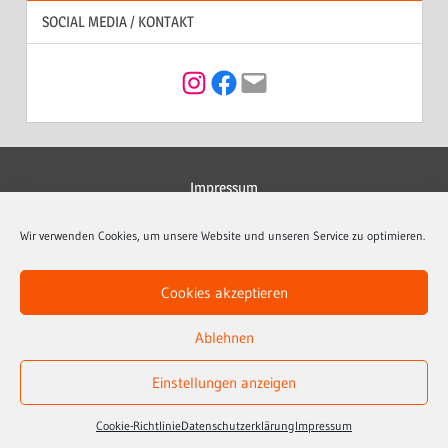
SOCIAL MEDIA / KONTAKT
Instagram
Facebook
Mail
Impressum
Datenschutzerklärung
Wir verwenden Cookies, um unsere Website und unseren Service zu optimieren.
Kontakt
Cookies akzeptieren
Cookie-Richtlinie (EU)
Ablehnen
Einstellungen anzeigen
© 2023 Hoppecker Dorfjugend 2012 e.V.
Cookie-Richtlinie
Datenschutzerklärung
Impressum