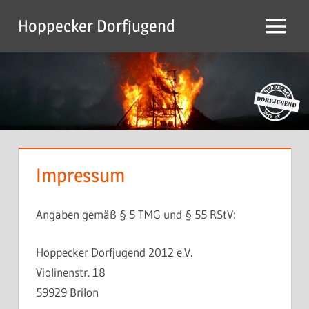
Zum
Hoppecker Dorfjugend
Inhalt
Menu
springen
Impressum
Angaben gemäß § 5 TMG und § 55 RStV:
Hoppecker Dorfjugend 2012 e.V.
Violinenstr. 18
59929 Brilon