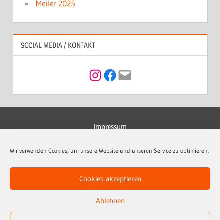
Meiler 2025
SOCIAL MEDIA / KONTAKT
Instagram
Facebook
Mail
Impressum
Datenschutzerklärung
Wir verwenden Cookies, um unsere Website und unseren Service zu optimieren.
Kontakt
Cookies akzeptieren
Cookie-Richtlinie (EU)
Ablehnen