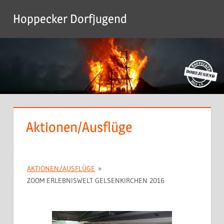
Zum
Hoppecker Dorfjugend
Inhalt
Menu
springen
Aktionen/Ausflüge
AKTIONEN/AUSFLÜGE
»
ZOOM ERLEBNISWELT GELSENKIRCHEN 2016