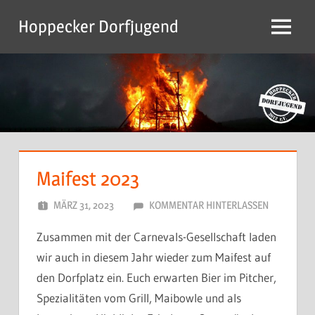
Zum
Hoppecker Dorfjugend
Inhalt
Menu
springen
Maifest 2023
MÄRZ 31, 2023
DORFJUGEND
KOMMENTAR HINTERLASSEN
Zusammen mit der Carnevals-Gesellschaft laden
wir auch in diesem Jahr wieder zum Maifest auf
den Dorfplatz ein. Euch erwarten Bier im Pitcher,
Spezialitäten vom Grill, Maibowle und als