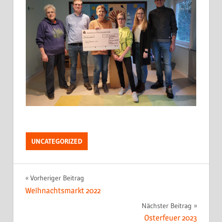
UNCATEGORIZED
Beitragsnavigation
Vorheriger Beitrag
Weihnachtsmarkt 2022
Nächster Beitrag
Osterfeuer 2023