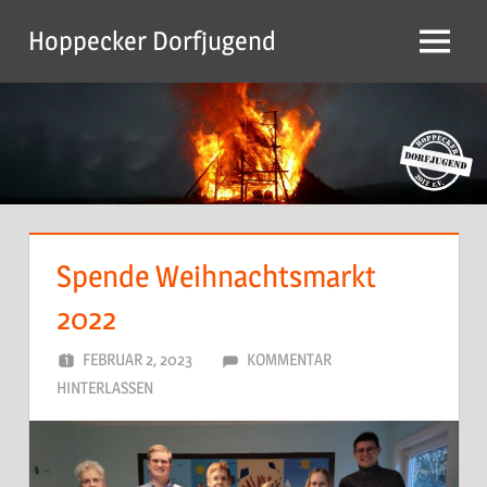
Zum
Hoppecker Dorfjugend
Inhalt
Menu
springen
Spende Weihnachtsmarkt
2022
FEBRUAR 2, 2023
DORFJUGEND
KOMMENTAR
HINTERLASSEN