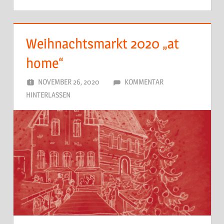
Weihnachtsmarkt 2020 „at
home“
NOVEMBER 26, 2020
DORFJUGEND
KOMMENTAR
HINTERLASSEN