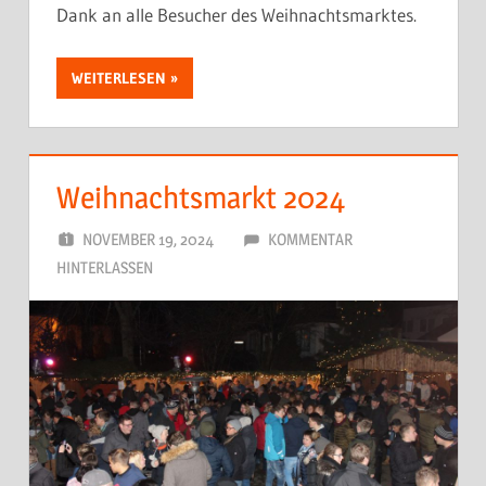
Dank an alle Besucher des Weihnachtsmarktes.
WEITERLESEN
Weihnachtsmarkt 2024
NOVEMBER 19, 2024
DORFJUGEND
KOMMENTAR
HINTERLASSEN