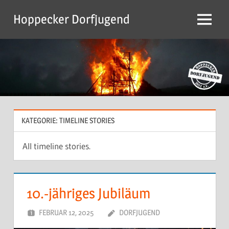
Zum
Hoppecker Dorfjugend
Inhalt
Menu
springen
KATEGORIE:
TIMELINE STORIES
All timeline stories.
10.-jähriges Jubiläum
FEBRUAR 12, 2025
DORFJUGEND