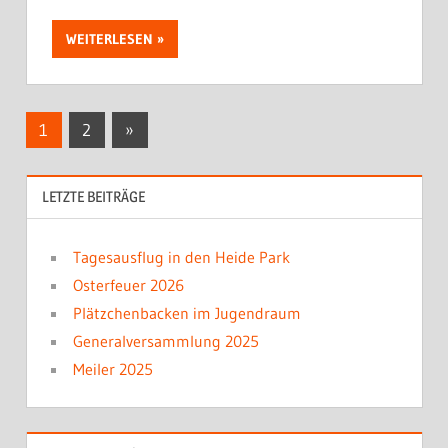
WEITERLESEN
Beitragsnavigation
Nächste
1
2
»
Beiträge
LETZTE BEITRÄGE
Tagesausflug in den Heide Park
Osterfeuer 2026
Plätzchenbacken im Jugendraum
Generalversammlung 2025
Meiler 2025